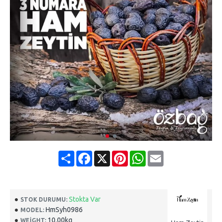
Share
Facebook
X
Pinterest
WhatsApp
Email
Stokta Var
STOK DURUMU:
HmSyh0986
MODEL:
10.00kg
WEIGHT: