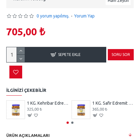
Ham Zeytin
0 yorum yapılmış.
-
Yorum Yap
705,00 ₺
SEPETE EKLE
SORU SOR
İLGİNİZİ ÇEKEBİLİR
1 KG. Kehribar Edremit Çizik Yeşil Zeytin
1 KG. Safir Edremit Çizik Yeşil Zeytin
325,00 ₺
365,00 ₺
ÜRÜN AÇIKLAMALARI