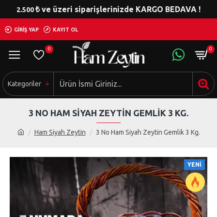
₺ ve üzeri siparişlerinizde KARGO BEDAVA !
2.500
GIRIŞ YAP
KAYIT OL
0
0
Kategoriler
3 NO HAM SIYAH ZEYTIN GEMLIK 3 KG.
Ham Siyah Zeytin
3 No Ham Siyah Zeytin Gemlik 3 Kg.
YENİ