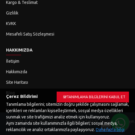
Kargo & Teslimat
Gizlilik
KVKK
Mesafeli Satış Sözleşmesi
HAKKIMIZDA
İletişim
Hakkımızda
Site Haritası
Blog
Çerez Bildirimi
TANIMLAMA BILGILERINI KABUL ET
Tanımlama bilgilerini; sitemizin doğru şekilde çalışmasını sağlamak,
içerikleri ve reklamları kişiselleştirmek, sosyal medya özellikleri
sunmak ve site trafiğimizi analiz etmek için kullanıyoruz.
Copyright © 2024, Ham Zeytin, Bütün Hakları Saklıdır. Design By 3nDizay
Aynı zamanda site kullanımınızla ilgili bilgileri; sosyal medya,
reklamcılık ve analiz ortaklarımızla paylaşıyoruz.
Daha fazla bilgi