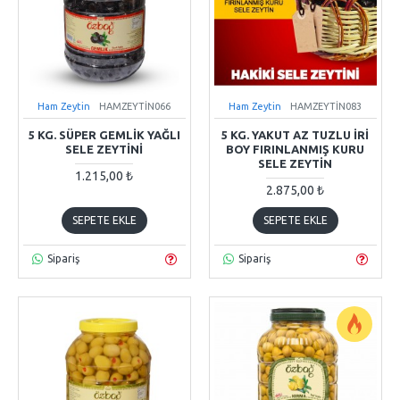
Ham Zeytin
HAMZEYTİN066
Ham Zeytin
HAMZEYTİN083
5 KG. SÜPER GEMLIK YAĞLI
5 KG. YAKUT AZ TUZLU İRI
SELE ZEYTINI
BOY FIRINLANMIŞ KURU
SELE ZEYTIN
1.215,00 ₺
2.875,00 ₺
SEPETE EKLE
SEPETE EKLE
Sipariş
Sipariş