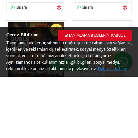
Sipariş
Sipariş
Çerez Bildirimi
TANIMLAMA BILGILERINI KABUL ET
Tanımlama bilgilerini; sitemizin doğru şekilde çalışmasını sağlamak,
içerikleri ve reklamları kişiselleştirmek, sosyal medya özellikleri
sunmak ve site trafiğimizi analiz etmek için kullanıyoruz.
Aynı zamanda site kullanımınızla ilgili bilgileri; sosyal medya,
ÜRÜN FILTRESI
reklamcılık ve analiz ortaklarımızla paylaşıyoruz.
Daha fazla bilgi
Ham Zeytin
HmSyh012
GMT1629
DUBLE HAM SIYAH ZEYTIN
EŞEK SÜTLÜ SABUN
GEMLIK 8 KG.
100,00 ₺
2.300,00 ₺
SEPETE EKLE
SEPETE EKLE
Sipariş
Sipariş