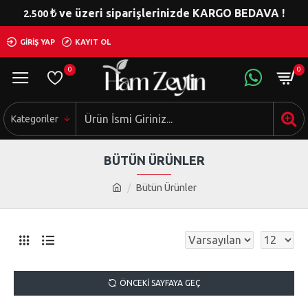
₺ ve üzeri siparişlerinizde KARGO BEDAVA !
2.500
GIRIŞ YAP
KAYIT OL
0
0
Kategoriler
BÜTÜN ÜRÜNLER
Bütün Ürünler
ÖNCEKI SAYFAYA GEÇ