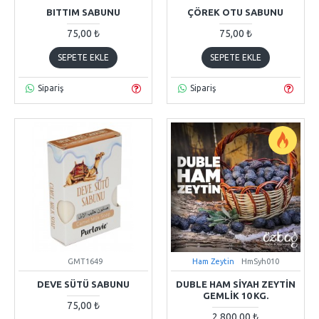
BITTIM SABUNU
ÇÖREK OTU SABUNU
75,00 ₺
75,00 ₺
SEPETE EKLE
SEPETE EKLE
Sipariş
Sipariş
GMT1649
Ham Zeytin
HmSyh010
DEVE SÜTÜ SABUNU
DUBLE HAM SIYAH ZEYTIN
GEMLIK 10 KG.
75,00 ₺
2.800,00 ₺