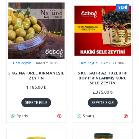
YENİ
Ham Zeytin
HAMZEYTİN059
Ham Zeytin
HAMZEYTİN063
5 KG. NATUREL KIRMA YEŞIL
5 KG. SAFIR AZ TUZLU İRI
ZEYTIN
BOY FIRINLANMIŞ KURU
SELE ZEYTIN
1.185,00 ₺
2.375,00 ₺
SEPETE EKLE
SEPETE EKLE
Sipariş
Sipariş