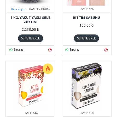
Ham Zeytin
HAMZEYTİN016
GMT1626
5 KG. YAKUT YAĞLI SELE
BITTIM SABUNU
ZEYTINI
100,00 ₺
2.230,00 ₺
SEPETE EKLE
SEPETE EKLE
Sipariş
Sipariş
GMT1644
GMT1650